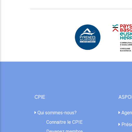
CPIE
ASPO
Qui sommes-nous?
Agen
Connaitre le CPIE
Prése
Devenez membre