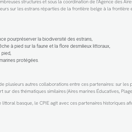
mbreuses structures et sous la coordination de l'Agence des Aire
 sur les estrans réparties de la frontière belge à la frontière 
e pourpréserver la biodiversité des estrans,
he à pied sur la faune et la flore desmilieux littoraux,
 pied,
 marines protégées.
e plusieurs autres collaborations entre ces partenaires: sur les pr
art sur des thématiques similaires (Aires marines Éducatives, Plages
e littoral basque, le CPIE agit avec ces partenaires historiques af