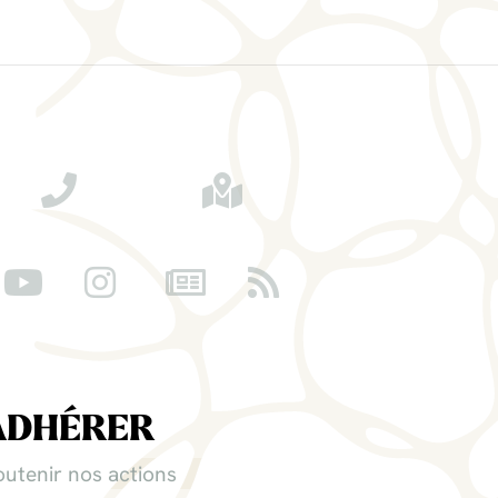
ADHÉRER
outenir nos actions